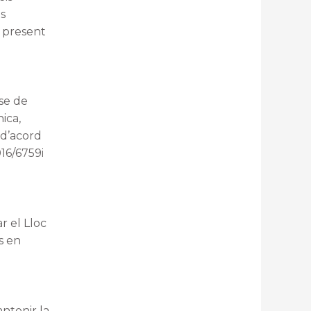
ls
a present
se de
ica,
 d’acord
16/6759i
r el Lloc
s en
ntenir la