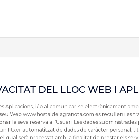
VACITAT DEL LLOC WEB I APL
 les Aplicacions, i / o al comunicar-se electrònicament a
 seu Web www.hostaldelagranota.com es recullen i es tra
onar la seva reserva a l’Usuari. Les dades subministrades
n fitxer automatitzat de dades de caràcter personal, tit
qual serà processat amb la finalitat de prestar els serv