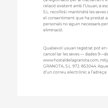
relació existent amb l’Usuari, si
S.L. recollirà i mantindrà les seves
el consentiment que ha prestat al
personals no siguin necessaris per 
eliminació.
Qualsevol usuari registrat pot en q
cancel·lar les seves — dades 9—de
www.hostaldelagranota.com, mitj
GRANOTA, S.L. 972. 853044. Aques
d’un correu electrònic a l’adreç