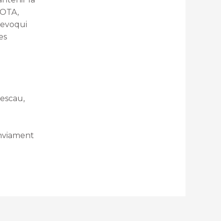
NOTA,
 revoqui
es
 escau,
enviament