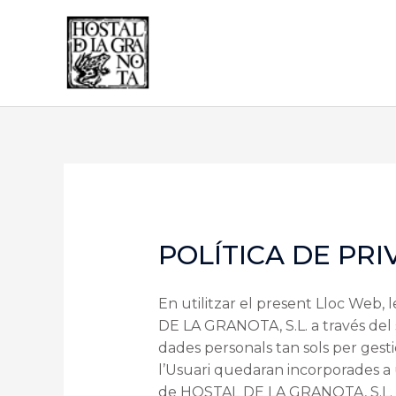
Ir
al
contenido
POLÍTICA DE PRI
En utilitzar el present Lloc Web,
DE LA GRANOTA, S.L. a través del
dades personals tan sols per gesti
l’Usuari quedaran incorporades a u
de HOSTAL DE LA GRANOTA, S.L. el 