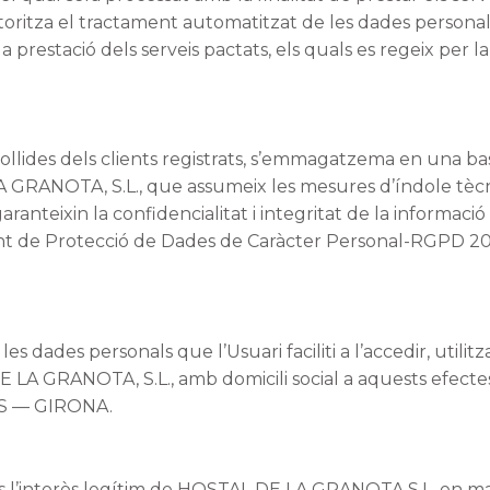
 autoritza el tractament automatitzat de les dades persona
a prestació dels serveis pactats, els quals es regeix per l
collides dels clients registrats, s’emmagatzema en una ba
GRANOTA, S.L., que assumeix les mesures d’índole tècn
ranteixin la confidencialitat i integritat de la informació
nt de Protecció de Dades de Caràcter Personal-RGPD 20
 dades personals que l’Usuari faciliti a l’accedir, utilitza
E LA GRANOTA, S.L., amb domicili social a aquests efecte
ILS — GIRONA.
és l’interès legítim de HOSTAL DE LA GRANOTA,S.L. en ma