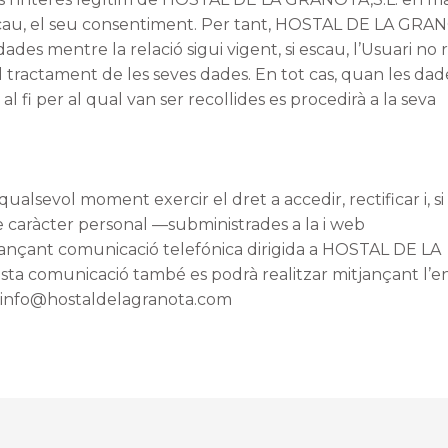
 escau, el seu consentiment. Per tant, HOSTAL DE LA GRA
 dades mentre la relació sigui vigent, si escau, l’Usuari no
 tractament de les seves dades. En tot cas, quan les dad
al fi per al qual van ser recollides es procedirà a la seva
ualsevol moment exercir el dret a accedir, rectificar i, si
 caràcter personal —subministrades a la i web
ançant comunicació telefónica dirigida a HOSTAL DE LA
ta comunicació també es podrà realitzar mitjançant l’
a: info@hostaldelagranota.com