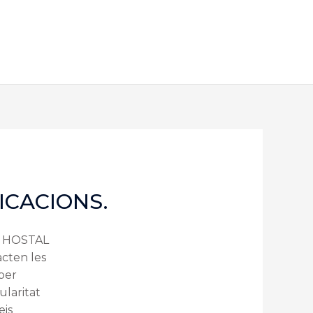
ICACIONS.
mb HOSTAL
cten les
 per
ularitat
eis